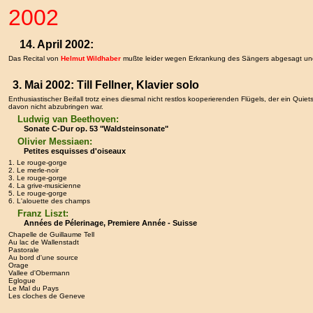
2002
14. April 2002:
Das Recital von
Helmut Wildhaber
mußte leider wegen Erkrankung des Sängers abgesagt und
3. Mai 2002: Till Fellner, Klavier solo
Enthusiastischer Beifall trotz eines diesmal nicht restlos kooperierenden Flügels, der ein Qui
davon nicht abzubringen war.
Ludwig van Beethoven:
Sonate C-Dur op. 53 "Waldsteinsonate"
Olivier Messiaen:
Petites esquisses d'oiseaux
1. Le rouge-gorge
2. Le merle-noir
3. Le rouge-gorge
4. La grive-musicienne
5. Le rouge-gorge
6. L'alouette des champs
Franz Liszt:
Années de Pélerinage, Premiere Année - Suisse
Chapelle de Guillaume Tell
Au lac de Wallenstadt
Pastorale
Au bord d'une source
Orage
Vallee d'Obermann
Eglogue
Le Mal du Pays
Les cloches de Geneve