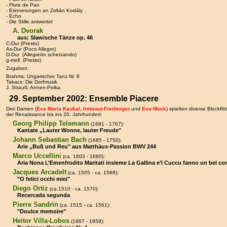
- Flute de Pan
- Erinnerungen an Zoltán Kodály
- Echo
- Die Stille antwortet
A. Dvorak
aus: Slawische Tänze op. 46
C-Dur (Presto)
As-Dur (Poco Allegro)
D-Dur (Allegretto scherzando)
g-moll (Presto)
Zugaben:
Brahms: Ungarischer Tanz Nr. 8
Takacs: Die Dorfmusik
J. Strauß: Annen-Polka
29. September 2002: Ensemble Piacere
Drei Damen (
Eva Maria Kaukal, Irmtraut Freiberger
und
Eva Mock
) spielten diverse Blockf
der Renaissance bis ins 20. Jahrhundert:
Georg Philipp Telemann
(1681 - 1767):
Kantate „Lauter Wonne, lauter Freude"
Johann Sebastian Bach
(1685 - 1750):
Arie „Buß und Reu" aus Matthäus-Passion BWV 244
Marco Uccellini
(ca. 1603 - 1680):
Aria Nona L’Emenfrodito Maritati insieme La Gallina e’l Cuccu fanno un bel co
Jacques Arcadelt
(ca. 1505 - ca. 1568):
"O felici occhi miei"
Diego Ortiz
(ca.1510 - ca. 1570):
Recercada segunda
Pierre Sandrin
(ca. 1515 - ca. 1561):
"Doulce memoire"
Heitor Villa-Lobos
(1887 - 1959):