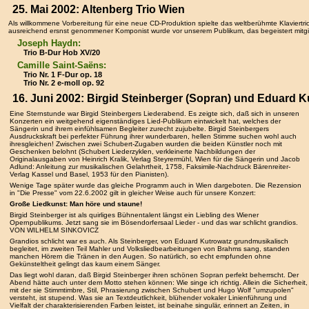
25. Mai 2002: Altenberg Trio Wien
Als willkommene Vorbereitung für eine neue CD-Produktion spielte das weltberühmte Klaviertrio
ausreichend ersnst genommener Komponist wurde vor unserem Publikum, das begeistert mitging
Joseph Haydn:
Trio B-Dur Hob XV/20
Camille Saint-Saëns:
Trio Nr. 1 F-Dur op. 18
Trio Nr. 2 e-moll op. 92
16. Juni 2002: Birgid Steinberger (Sopran) und Eduard Ku
Eine Sternstunde war Birgid Steinbergers Liederabend. Es zeigte sich, daß sich in unseren
Konzerten ein weitgehend eigenständiges Lied-Publikum eintwickelt hat, welches der
Sängerin und ihrem einfühlsamen Begleiter zurecht zujubelte. Birgid Steinbergers
Ausdruckskraft bei perfekter Führung ihrer wunderbaren, hellen Stimme suchen wohl auch
ihresgleichen! Zwischen zwei Schubert-Zugaben wurden die beiden Künstler noch mit
Geschenken belohnt (Schubert Liederzyklen, verkleinerte Nachbildungen der
Originalausgaben von Heinrich Kralik, Verlag Steyrermühl, Wien für die Sängerin und Jacob
Adlund: Anleitung zur musikalischen Gelahrtheit, 1758, Faksimile-Nachdruck Bärenreiter-
Verlag Kassel und Basel, 1953 für den Pianisten).
Wenige Tage später wurde das gleiche Programm auch in Wien dargeboten. Die Rezension
in "Die Presse" vom 22.6.2002 gilt in gleicher Weise auch für unsere Konzert:
Große Liedkunst: Man höre und staune!
Birgid Steinberger ist als quirliges Bühnentalent längst ein Liebling des Wiener
Opernpublikums. Jetzt sang sie im Bösendorfersaal Lieder - und das war schlicht grandios.
VON WILHELM SINKOVICZ
Grandios schlicht war es auch. Als Steinberger, von Eduard Kutrowatz grundmusikalisch
begleitet, im zweiten Teil Mahler und Volksliedbearbeitungen von Brahms sang, standen
manchen Hörern die Tränen in den Augen. So natürlich, so echt empfunden ohne
Gekünsteltheit gelingt das kaum einem Sänger.
Das liegt wohl daran, daß Birgid Steinberger ihren schönen Sopran perfekt beherrscht. Der
Abend hätte auch unter dem Motto stehen können: Wie singe ich richtig. Allein die Sicherheit,
mit der sie Stimmtimbre, Stil, Phrasierung zwischen Schubert und Hugo Wolf "umzupolen"
versteht, ist stupend. Was sie an Textdeutlichkeit, blühender vokaler Linienführung und
Vielfalt der charakterisierenden Farben leistet, ist beinahe singulär, erinnert an Zeiten, in