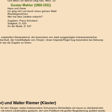
Och Mod'r, ich well en Ding han, WoO. 33
Gustav Mahler (1860-1911)
Hans und Grete
Ich ging mit Lust durch einen grünen Wald
Rheinlegendchen
Wer hat dies Liedlein erdacht?
Zugaben: Franz Schubert:
Seligkeit, D. 433
An die Musik, D. 547
 umjubelten Klavierabend, der besonders von stark ausgeprägter interpretatorischer
schluß, die f-moll-Ballade von Chopin. Unser Imperial-Flügel trug besonders bei Debussy
pin war als Zugabe zu hören.
) und Walter Riemer (Klavier)
lg für den Sänger, wobei insbesondere Schumanns Dichterliebe ein kaum zu überbietender
t einem Liederzyklus gedacht, der vom Publikum mit großer Begeisterung quittiert wurde.