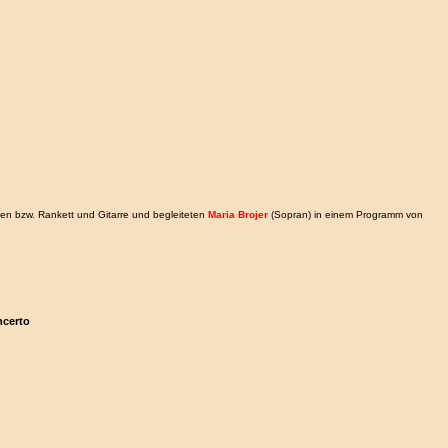
löten bzw. Rankett und Gitarre und begleiteten
Maria Brojer
(Sopran) in einem Programm von
ncerto