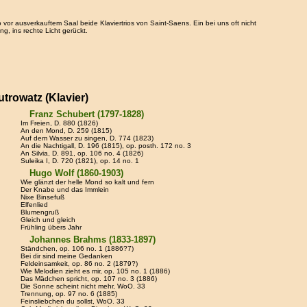
 vor ausverkauftem Saal beide Klaviertrios von Saint-Saens. Ein bei uns oft nicht
, ins rechte Licht gerückt.
trowatz (Klavier)
Franz Schubert (1797-1828)
Im Freien, D. 880 (1826)
An den Mond, D. 259 (1815)
Auf dem Wasser zu singen, D. 774 (1823)
An die Nachtigall, D. 196 (1815), op. posth. 172 no. 3
An Silvia, D. 891, op. 106 no. 4 (1826)
Suleika I, D. 720 (1821), op. 14 no. 1
Hugo Wolf (1860-1903)
Wie glänzt der helle Mond so kalt und fern
Der Knabe und das Immlein
Nixe Binsefuß
Elfenlied
Blumengruß
Gleich und gleich
Frühling übers Jahr
Johannes Brahms (1833-1897)
Ständchen, op. 106 no. 1 (1886?7)
Bei dir sind meine Gedanken
Feldeinsamkeit, op. 86 no. 2 (1879?)
Wie Melodien zieht es mir, op. 105 no. 1 (1886)
Das Mädchen spricht, op. 107 no. 3 (1886)
Die Sonne scheint nicht mehr, WoO. 33
Trennung, op. 97 no. 6 (1885)
Feinsliebchen du sollst, WoO. 33