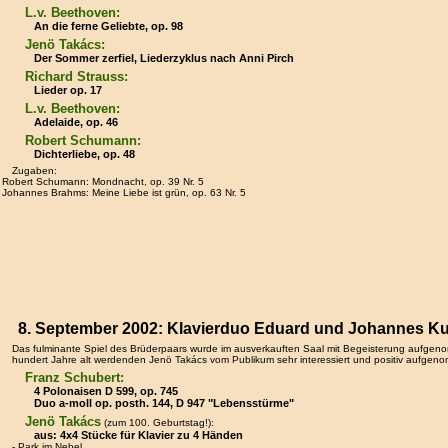
L.v. Beethoven:
An die ferne Geliebte, op. 98
Jenö Takács:
Der Sommer zerfiel, Liederzyklus nach Anni Pirch
Richard Strauss:
Lieder op. 17
L.v. Beethoven:
Adelaide, op. 46
Robert Schumann:
Dichterliebe, op. 48
Zugaben:
Robert Schumann: Mondnacht, op. 39 Nr. 5
Johannes Brahms: Meine Liebe ist grün, op. 63 Nr. 5
8. September 2002: Klavierduo Eduard und Johannes Ku
Das fulminante Spiel des Brüderpaars wurde im ausverkauften Saal mit Begeisterung aufg
hundert Jahre alt werdenden Jenö Takács vom Publikum sehr interessiert und positiv aufge
Franz Schubert:
4 Polonaisen D 599, op. 745
Duo a-moll op. posth. 144, D 947 "Lebensstürme"
Jenö Takács
(zum 100. Geburtstag!):
aus: 4x4 Stücke für Klavier zu 4 Händen
- Park im Nebel