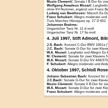
Muzio Clementi:
Sonate I B-Dur für zwe
Wolfgang Amadeus Mozart:
Larghetto
ohne KV-Nummer, ergänzt von Franz B
Ludwig van Beethoven:
Marsch Es-Dur
Franz Schubert:
Allegro moderato und
Trois Marches Héroiques op. 27 D 602, 
Johannes Brahms:
Ungarischer Tanz Nr. 11 d-moll
Ungarischer Tanz Nr. 17 fis-moll
4. Juli 1997, Stift Admont, Bib
J.S. Bach:
Konzert C-Dur BWV 1061a ("
J.C. Bach:
Sonate G-Dur für zwei Klavi
W.A. Mozart:
Larghetto und Allegro Es-
M. Clementi:
Sonate für zwei Klaviere N
W.A. Mozart:
Sonate D-Dur KV 448/37
F. Schubert:
Allegro moderato und Anda
4. Oktober 1997, Schloß Ros
Johann Sebastian Bach:
Konzert für 
J.C.Bach:
Sonate G-Dur für zwei Klavie
Muzio Clementi:
Sonate II B-Dur für zw
W.A. Mozart:
Sonate D-Dur für zwei Kla
Franz Schubert:
Allegro moderato und