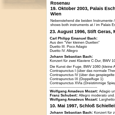
Rosenau
19. Oktober 2003, Palais Esc
Wien
Nebenstehend die beiden Instrumente / 
shows both instruments at / im Palais 
23. August 1996, Stift Geras,
Carl Philipp Emanuel Bach:
Aus den "Vier kleinen Duetten"
Duetto III. Poco Adagio
Duetto IV. Allegro
Johann Sebastian Bach:
Konzert für zwei Klaviere C-Dur, BWV 
Die Kunst der Fuge, BWV 1080 (kleine 
Contrapunctus I (über das normale Th
Contrapunctus IV (über das gespiegelt
Contrapunctus IX (Doppelfuge 1)
Contrapunctus XVIa (Dreistimmige Spie
-------------------------------------
Wolfgang Amadeus Mozart:
Adagio un
Franz Schubert:
Allegro moderato und
Wolfgang Amadeus Mozart:
Larghetto
10. Mai 1997, Schloß Schiellei
Johann Sebastian Bach:
Konzert für 